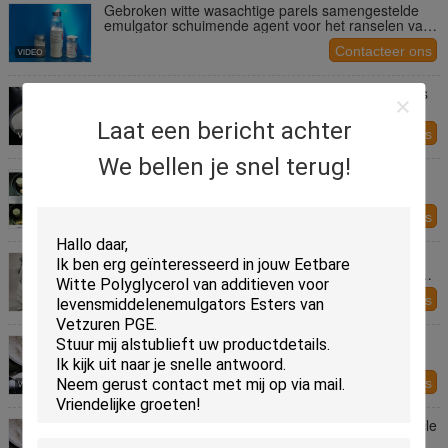
Gebroken witte wasachtige parels samengestelde
emulgator schuimende agent voor het ranselen van
W5
Contacteer ons
Voedingssupplement Emulgator Polyglycerol esters
van vetzuren Bevroren dessert emulgatoren
Laat een bericht achter
Contacteer ons
We bellen je snel terug!
Emulgatoren in poedervorm E475 / Finamul PGE
2070 Polyglycerol esters van vetzuren 20 kg
Contacteer ons
Voedingsmiddelenproductie IJs Emulgatoren Cas
67784-82-1 Stabilisatoren Polyglycerol esters van
vetzuren PGE
Contacteer ons
Voedingsproducten IJs Emulgatoren Polyglyceryl
Ester Polyglycerol Ester van vetzuren PGE
Contacteer ons
Witte ijs emulgatoren voor bevroren dessert popsicle
stabilisator