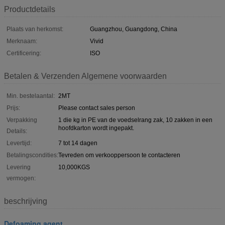
Productdetails
Plaats van herkomst:
Guangzhou, Guangdong, China
Merknaam:
Vivid
Certificering:
ISO
Betalen & Verzenden Algemene voorwaarden
Min. bestelaantal:
2MT
Prijs:
Please contact sales person
Verpakking
1 die kg in PE van de voedselrang zak, 10 zakken in een
hoofdkarton wordt ingepakt.
Details:
Levertijd:
7 tot 14 dagen
Betalingscondities:
Tevreden om verkooppersoon te contacteren
Levering
10,000KGS
vermogen:
beschrijving
Defoaming agent