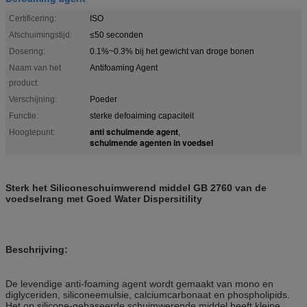
Certificering:
ISO
Afschuimingstijd:
≤50 seconden
Dosering:
0.1%~0.3% bij het gewicht van droge bonen
Naam van het
Antifoaming Agent
product:
Verschijning:
Poeder
Functie:
sterke defoaiming capaciteit
anti schuimende agent
Hoogtepunt:
,
schuimende agenten in voedsel
Sterk het Siliconeschuimwerend middel GB 2760 van de
voedselrang met Goed Water Dispersitility
Beschrijving:
De levendige anti-foaming agent wordt gemaakt van mono en
diglyceriden, siliconeemulsie, calciumcarbonaat en phospholipids.
Het op silicone-gebaseerde schuimwerende middel heeft kleine