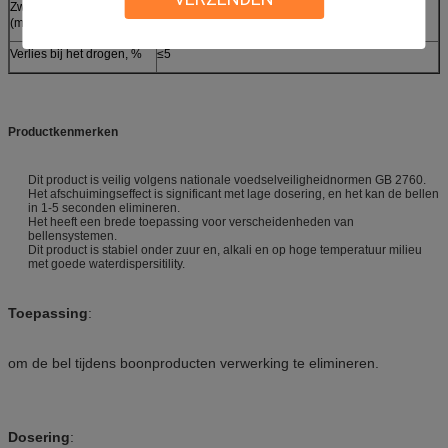
Zware metalen (als Pb)
≤30
(mg/kg)
Verlies bij het drogen, %
≤5
Productkenmerken
Dit product is veilig volgens nationale voedselveiligheidnormen GB 2760.
Het afschuimingseffect is significant met lage dosering, en het kan de bellen
in 1-5 seconden elimineren.
Het heeft een brede toepassing voor verscheidenheden van
bellensystemen.
Dit product is stabiel onder zuur en, alkali en op hoge temperatuur milieu
met goede waterdispersitility.
Toepassing
:
om de bel tijdens boonproducten verwerking te elimineren.
Dosering
: