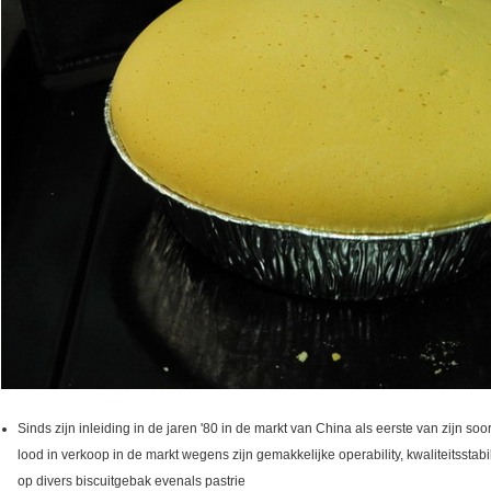
Sinds zijn inleiding in de jaren '80 in de markt van China als eerste van zijn soor
lood in verkoop in de markt wegens zijn gemakkelijke operability, kwaliteitsstab
op divers biscuitgebak evenals pastrie