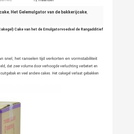
arheid:
12 maanden
scake
Het Gelemulgator van de bakkerijcake
,
,
Cakegel) Cake van het de Emulgatorvoedsel de Rangadditief
el, het ranselen tijd verkorten en vormstabiliteit
d, dat zeer volume door verhoogde verluchting verbetert en
scuitgebak en veel andere cakes. Het cakegel verlaat gebakken