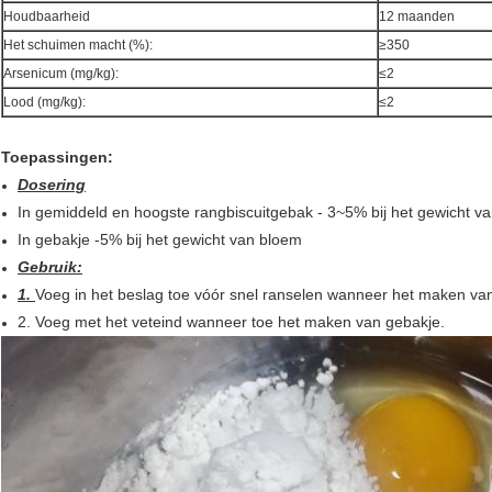
Houdbaarheid
12 maanden
Het schuimen macht (%):
≥350
Arsenicum (mg/kg):
≤2
Lood (mg/kg):
≤2
Toepassingen:
Dosering
In gemiddeld en hoogste rangbiscuitgebak - 3~5% bij het gewicht va
In gebakje -5% bij het gewicht van bloem
Gebruik:
1.
Voeg in het beslag toe vóór snel ranselen wanneer het maken va
2. Voeg met het veteind wanneer toe het maken van gebakje.