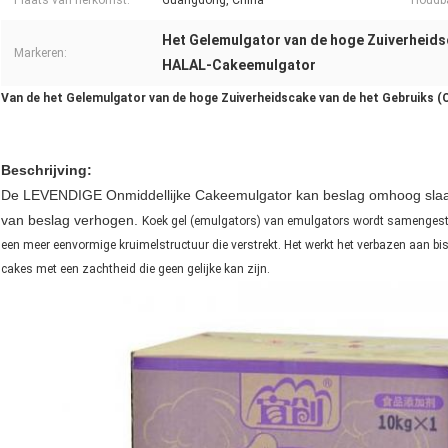
Plaats van herkomst:
Guangdong, China
Houdba
Het Gelemulgator van de hoge Zuiverheid
Markeren:
HALAL-Cakeemulgator
Van de het Gelemulgator van de hoge Zuiverheidscake van de het Gebruiks (
Beschrijving:
De LEVENDIGE Onmiddellijke Cakeemulgator kan beslag omhoog slaan sn
van beslag verhogen.
Koek gel (emulgators) van emulgators wordt samengestel
een meer eenvormige kruimelstructuur die verstrekt. Het werkt het verbazen aan bi
cakes met een zachtheid die geen gelijke kan zijn.