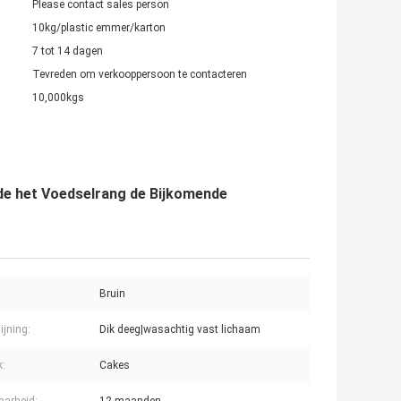
Please contact sales person
10kg/plastic emmer/karton
7 tot 14 dagen
Tevreden om verkooppersoon te contacteren
10,000kgs
de het Voedselrang de Bijkomende
Bruin
ijning:
Dik deeg|wasachtig vast lichaam
k:
Cakes