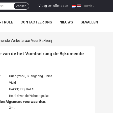
Vraag een offerte aan
Zoeken
|
Dutch
NTROLE
CONTACTEER ONS
NIEUWS
GEVALLEN
mende Verbeteraar Voor Bakkerij
e van de het Voedselrang de Bijkomende
t:
Guangzhou, Guangdong, China
Vivid
HACCP, ISO, HALAL
Het Gel van de Yichuangcake
den Algemene voorwaarden:
2mt