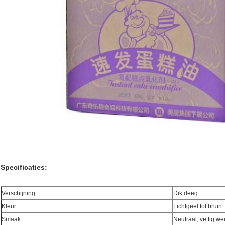
Specificaties:
Verschijning:
Dik deeg
Kleur:
Lichtgeel tot bruin
Smaak:
Neutraal, vettig we