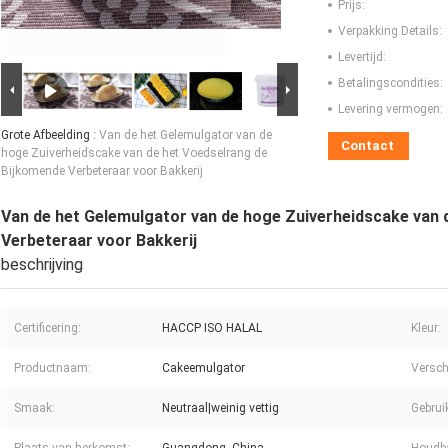
Prijs:
Verpakking Details:
Levertijd:
Betalingscondities:
Levering vermogen:
Grote Afbeelding :
Van de het Gelemulgator van de
Contact
hoge Zuiverheidscake van de het Voedselrang de
Bijkomende Verbeteraar voor Bakkerij
Van de het Gelemulgator van de hoge Zuiverheidscake van 
Verbeteraar voor Bakkerij
beschrijving
Certificering:
HACCP ISO HALAL
Kleur:
Productnaam:
Cakeemulgator
Versch
Smaak:
Neutraal|weinig vettig
Gebrui