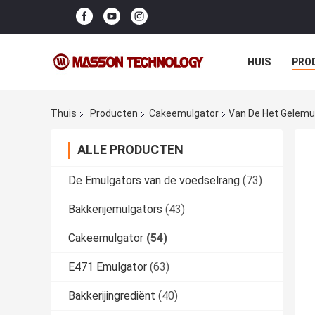
HUIS
PRO
Thuis
Producten
Cakeemulgator
Van De Het Gelemul
ALLE PRODUCTEN
De Emulgators van de voedselrang
(73)
Bakkerijemulgators
(43)
Cakeemulgator
(54)
E471 Emulgator
(63)
Bakkerijingrediënt
(40)