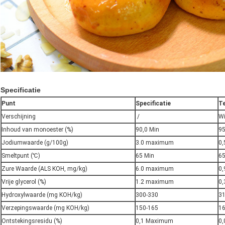
Specificatie
Punt
Specificatie
Te
Verschijning
/
Wi
Inhoud van monoester (%)
90,0 Min
95
Jodiumwaarde (g/100g)
3.0 maximum
0,
Smeltpunt (℃)
65 Min
65
Zure Waarde (ALS KOH, mg/kg)
6.0 maximum
0,
Vrije glycerol (%)
1.2 maximum
0,
Hydroxylwaarde (mg KOH/kg)
300-330
3
Verzepingswaarde (mg KOH/kg)
150-165
1
Ontstekingsresidu (%)
0,1 Maximum
0,