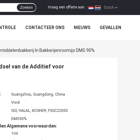
Vraag een offerte aan
Zoeken
|
Dutch
NTROLE
CONTACTEER ONS
NIEUWS
GEVALLEN
smiddelenbakkerij In Bakkerijenroomijs DMG 90%
dsel van de Additief voor
t:
Guangzhou, Guangdong, China
Vivid
ISO, HALAL, KOSHER, FSSC22000
DMG90%
den Algemene voorwaarden:
1mt