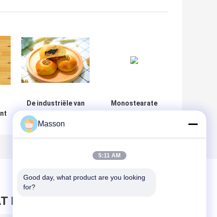
De industriële van
Monostearate
ënt
de de
E471 van het
Masson
Cakeverbeteraar
bakkerijingrediënt
van het
Glyceryl
Bakkerijingrediënt
Emulgatordmg
van de de
50% Gedistilleerd
5:11 AM
Stabilisatorcake
Monoglyceride
Verbeteraar van
Good day, what product are you looking 
de het Gelcake
for?
T BERICHT ACHTER