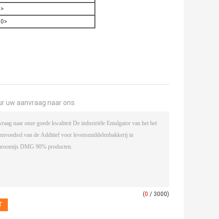
1>
10>
ur uw aanvraag naar ons
(
0
/ 3000)