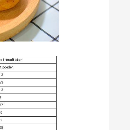
stresultaten
t poeder
.3
53
.3
9
37
10
62
05