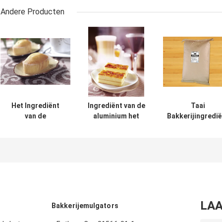
Andere Producten
Het Ingrediënt
Ingrediënt van de
Taai
van de
aluminium het
Bakkerijingredi
cakebakkerij
Vrije Bakkerij
LAA
Bakkerijemulgators