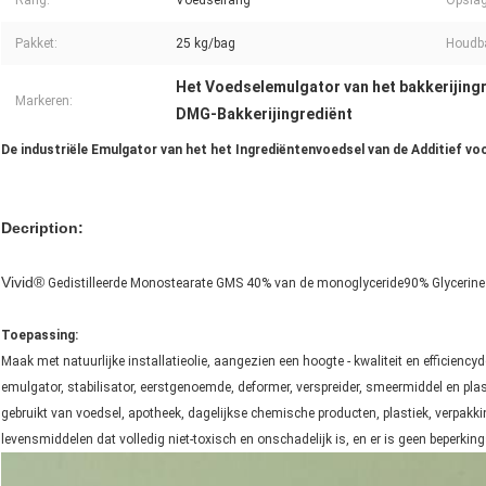
Rang:
Voedselrang
Opslag
Pakket:
25 kg/bag
Houdba
Het Voedselemulgator van het bakkerijing
Markeren:
DMG-Bakkerijingrediënt
De industriële Emulgator van het het Ingrediëntenvoedsel van de Additief v
Decription:
Vivid®
Gedistilleerde Monostearate GMS 40% van de monoglyceride90% Glycerin
Toepassing:
Maak met natuurlijke installatieolie, aangezien een hoogte - kwaliteit en efficien
emulgator, stabilisator, eerstgenoemde, deformer, verspreider, smeermiddel en plas
gebruikt van voedsel, apotheek, dagelijkse chemische producten, plastiek, verpakki
levensmiddelen dat volledig niet-toxisch en onschadelijk is, en er is geen beperk