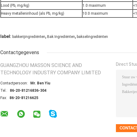
Lood (Pb, mg/kg)
1.0 maximum
<
Heavy metalleninhoud (als Pb, mg/kg)
10.0 maximum
<
,
,
label:
bakkerijingrediënten
Bak Ingrediënten
bakselingrediënten
Contactgegevens
Direct Stu
GUANGZHOU MASSON SCIENCE AND
TECHNOLOGY INDUSTRY COMPANY LIMITED
Contactpersoon:
Mr. Ben Yiu
Tel.:
86-20-81216836-304
Fax:
86-20-81216625