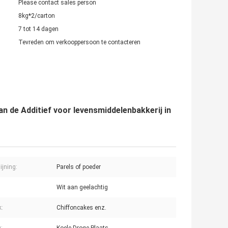
Please contact sales person
8kg*2/carton
7 tot 14 dagen
Tevreden om verkooppersoon te contacteren
an de Additief voor levensmiddelenbakkerij in
ijning:
Parels of poeder
Wit aan geelachtig
k:
Chiffoncakes enz.