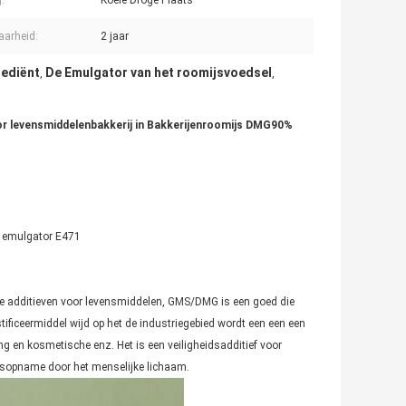
:
Koele Droge Plaats
arheid:
2 jaar
rediënt
De Emulgator van het roomijsvoedsel
,
,
oor levensmiddelenbakkerij in Bakkerijenroomijs DMG90%
e emulgator E471
cyde additieven voor levensmiddelen, GMS/DMG is een goed die
tificeermiddel wijd op het de industriegebied wordt een een een
ng en kosmetische enz. Het is een veiligheidsadditief voor
ingsopname door het menselijke lichaam.