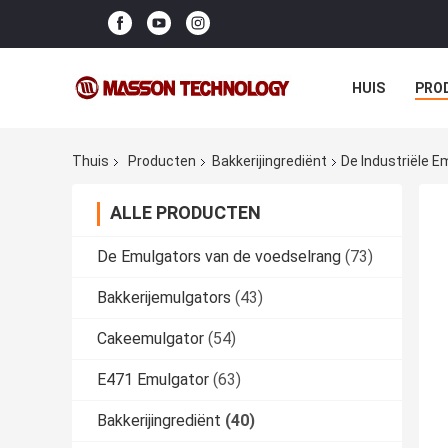
HUIS
PRO
Thuis
Producten
Bakkerijingrediënt
De Industriële E
ALLE PRODUCTEN
De Emulgators van de voedselrang
(73)
Bakkerijemulgators
(43)
Cakeemulgator
(54)
E471 Emulgator
(63)
Bakkerijingrediënt
(40)