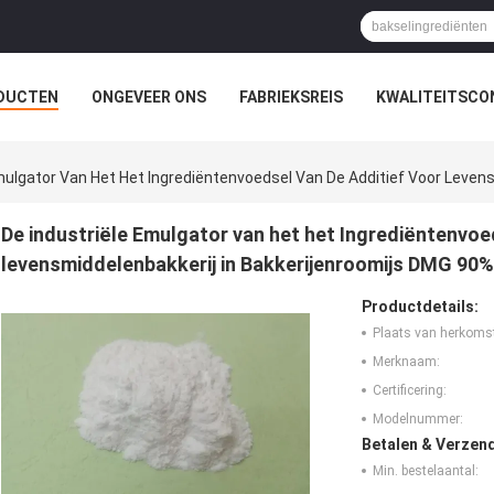
DUCTEN
ONGEVEER ONS
FABRIEKSREIS
KWALITEITSCO
mulgator Van Het Het Ingrediëntenvoedsel Van De Additief Voor Leven
De industriële Emulgator van het het Ingrediëntenvoe
levensmiddelenbakkerij in Bakkerijenroomijs DMG 90%
Productdetails:
Plaats van herkoms
Merknaam:
Certificering:
Modelnummer:
Betalen & Verzen
Min. bestelaantal: