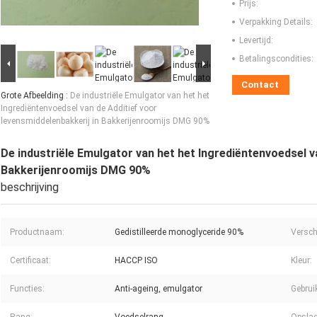
Prijs:
Verpakking Details:
Levertijd:
Betalingscondities:
Contact
Grote Afbeelding :
De industriële Emulgator van het het
Ingrediëntenvoedsel van de Additief voor
levensmiddelenbakkerij in Bakkerijenroomijs DMG 90%
De industriële Emulgator van het het Ingrediëntenvoedsel v
Bakkerijenroomijs DMG 90%
beschrijving
Productnaam:
Gedistilleerde monoglyceride 90%
Versch
Certificaat:
HACCP ISO
Kleur:
Functies:
Anti-ageing, emulgator
Gebrui