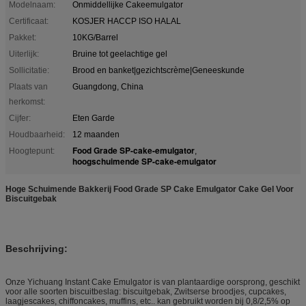
Modelnaam:
Onmiddellijke Cakeemulgator
Certificaat:
KOSJER HACCP ISO HALAL
Pakket:
10KG/Barrel
Uiterlijk:
Bruine tot geelachtige gel
Sollicitatie:
Brood en banket|gezichtscrème|Geneeskunde
Plaats van
Guangdong, China
herkomst:
Cijfer:
Eten Garde
Houdbaarheid:
12 maanden
Food Grade SP-cake-emulgator
Hoogtepunt:
,
hoogschuimende SP-cake-emulgator
Hoge Schuimende Bakkerij Food Grade SP Cake Emulgator Cake Gel Voor
Biscuitgebak
Beschrijving:
Onze Yichuang Instant Cake Emulgator is van plantaardige oorsprong, geschikt
voor alle soorten biscuitbeslag: biscuitgebak, Zwitserse broodjes, cupcakes,
laagjescakes, chiffoncakes, muffins, etc.. kan gebruikt worden bij 0,8/2,5% op