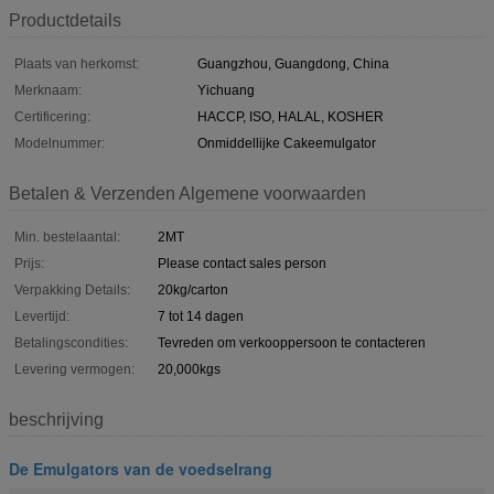
Productdetails
Plaats van herkomst:
Guangzhou, Guangdong, China
Merknaam:
Yichuang
Certificering:
HACCP, ISO, HALAL, KOSHER
Modelnummer:
Onmiddellijke Cakeemulgator
Betalen & Verzenden Algemene voorwaarden
Min. bestelaantal:
2MT
Prijs:
Please contact sales person
Verpakking Details:
20kg/carton
Levertijd:
7 tot 14 dagen
Betalingscondities:
Tevreden om verkooppersoon te contacteren
Levering vermogen:
20,000kgs
beschrijving
De Emulgators van de voedselrang