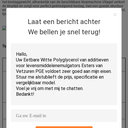
het beslaggewicht, afhankelijk van de beschikbare klopmachine.Vitagel verkort
de kloptijd en zorgt voor perfect geëmulgeerd beslag, met een goede structuur
en stabiliteit tijdens het bakken, wat resulteert in een perfecte vorm, dunne schil,
fijne en gelijkmatige textuur, langdurige versheid van het eindproduct.
Laat een bericht achter
We bellen je snel terug!
Specificatie:
Item
Eenheid
Specificatie
1
Uiterlijk
——
Witte tot gele
wasachtige
kralen of
schilfers
3
Zuurwaarde
mg KOH/g
5-10
4
Verzepingswaarde
mg KOH/g
147-157
(