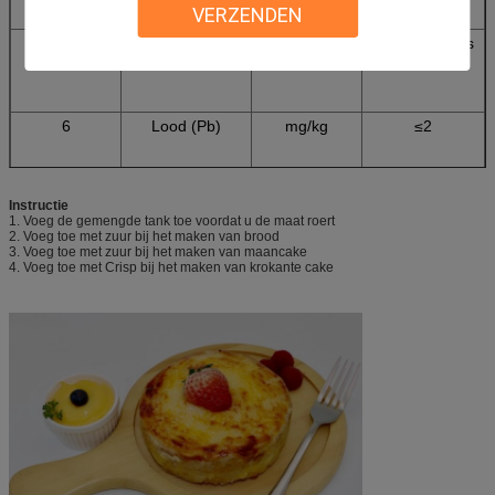
VERZENDEN
5
Hydroxyl waarde
mg KOH/g
235-260 of als
verzoek
6
Lood (Pb)
mg/kg
≤2
Instructie
1. Voeg de gemengde tank toe voordat u de maat roert
2. Voeg toe met zuur bij het maken van brood
3. Voeg toe met zuur bij het maken van maancake
4. Voeg toe met Crisp bij het maken van krokante cake