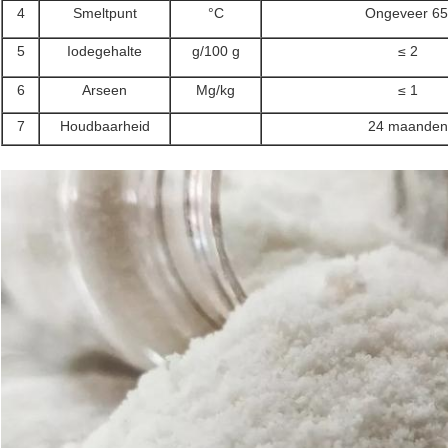
4
Smeltpunt
°C
Ongeveer 65
5
Iodegehalte
g/100 g
≤ 2
6
Arseen
Mg/kg
≤ 1
7
Houdbaarheid
24 maanden