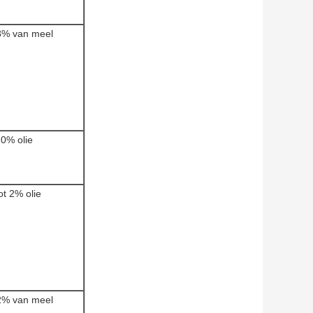
8% van meel
10% olie
ot 2% olie
2% van meel