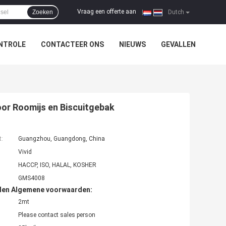
Vraag een offerte aan
Zoeken
|
Dutch
NTROLE
CONTACTEER ONS
NIEUWS
GEVALLEN
or Roomijs en Biscuitgebak
t:
Guangzhou, Guangdong, China
Vivid
HACCP, ISO, HALAL, KOSHER
GMS4008
den Algemene voorwaarden:
2mt
Please contact sales person