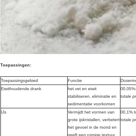
Toepassingen:
Toepassingsgebied
Functie
Doserin
Eiwithoudende drank
het vet en eiwit
00,05%
stabiliseren, eliminatie en
totale 
sedimentatie voorkomen
IJs
Vermijdt het vormen van
00,1% t
grote ijskristallen, verbetert
totale p
het gevoel in de mond en
geeft een romige textuur,