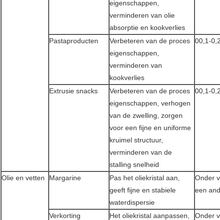
eigenschappen,
verminderen van olie
absorptie en kookverlies
Pastaproducten
Verbeteren van de proces
00,1-0,
eigenschappen,
verminderen van
kookverlies
Extrusie snacks
Verbeteren van de proces
00,1-0,
eigenschappen, verhogen
van de zwelling, zorgen
voor een fijne en uniforme
kruimel structuur,
verminderen van de
stalling snelheid
Olie en vetten
Margarine
Pas het oliekristal aan,
Onder 
geeft fijne en stabiele
een and
waterdispersie
Verkorting
Het oliekristal aanpassen,
Onder 