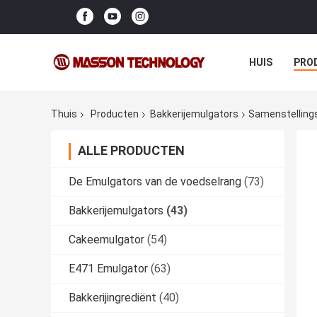
HUIS
PRO
Thuis
Producten
Bakkerijemulgators
Samenstellings
ALLE PRODUCTEN
De Emulgators van de voedselrang
(73)
Bakkerijemulgators
(43)
Cakeemulgator
(54)
E471 Emulgator
(63)
Bakkerijingrediënt
(40)