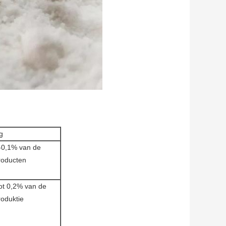
g
-0,1% van de
producten
ot 0,2% van de
roduktie