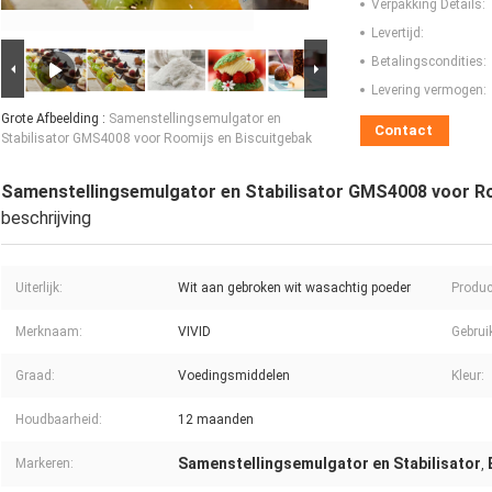
Verpakking Details:
Levertijd:
Betalingscondities:
Levering vermogen:
Grote Afbeelding :
Samenstellingsemulgator en
Contact
Stabilisator GMS4008 voor Roomijs en Biscuitgebak
Samenstellingsemulgator en Stabilisator GMS4008 voor Ro
beschrijving
Uiterlijk:
Wit aan gebroken wit wasachtig poeder
Produ
Merknaam:
VIVID
Gebrui
Graad:
Voedingsmiddelen
Kleur:
Houdbaarheid:
12 maanden
Samenstellingsemulgator en Stabilisator
Markeren:
,