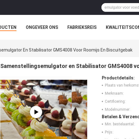
DUCTEN
ONGEVEER ONS
FABRIEKSREIS
KWALITEITSCO
emulgator En Stabilisator GMS4008 Voor Roomijs En Biscuitgebak
Samenstellingsemulgator en Stabilisator GMS4008 vo
Productdetails:
Plaats van herkoms
Merknaam:
Certificering:
Modelnummer:
Betalen & Verzen
Min. bestelaantal:
Prijs: