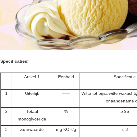
Specificaties
:
Artikel 1
Eenheid
Specificatie
1
Uiterlijk
——
Witte tot bijna witte waxacht
onaangename g
2
Totaal
%
≥ 95
monoglyceride
3
Zuurwaarde
mg KOH/g
≤ 3