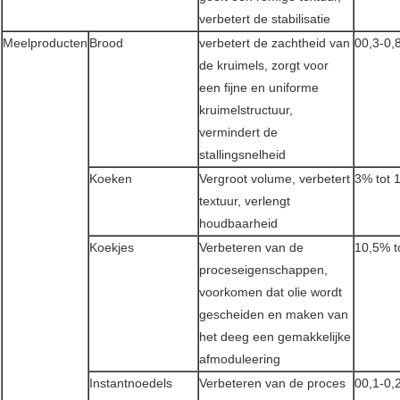
verbetert de stabilisatie
Meelproducten
Brood
verbetert de zachtheid van
00,3-0,
de kruimels, zorgt voor
een fijne en uniforme
kruimelstructuur,
vermindert de
stallingsnelheid
Koeken
Vergroot volume, verbetert
3% tot 
textuur, verlengt
houdbaarheid
Koekjes
Verbeteren van de
10,5% t
proceseigenschappen,
voorkomen dat olie wordt
gescheiden en maken van
het deeg een gemakkelijke
afmoduleering
Instantnoedels
Verbeteren van de proces
00,1-0,