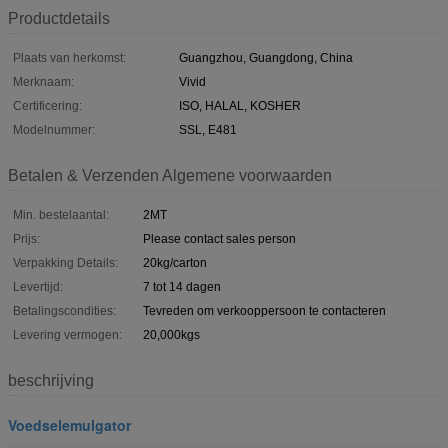
Productdetails
Plaats van herkomst:
Guangzhou, Guangdong, China
Merknaam:
Vivid
Certificering:
ISO, HALAL, KOSHER
Modelnummer:
SSL, E481
Betalen & Verzenden Algemene voorwaarden
Min. bestelaantal:
2MT
Prijs:
Please contact sales person
Verpakking Details:
20kg/carton
Levertijd:
7 tot 14 dagen
Betalingscondities:
Tevreden om verkooppersoon te contacteren
Levering vermogen:
20,000kgs
beschrijving
Voedselemulgator