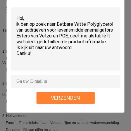
Toepassingen:
1. Margarine
Functie: Verleent fijne en stabiele waterverspreiding. Houd vlotte textuur.
Vermijd bespattend en schuimend tijdens het braden.
Dosering: 1% van oliën en vetten
2. Margarine voor cake/het Verkorten
Functie: Verbeter stabiliteit. Verkort het ranselen tijd. Vergroot cakegrootte en
houd homogene textuur. Verleng houdbaarheid.
VERZENDEN
Dosering: 1% van oliën en vetten, gewoonlijk met DMG
3. Het verkorten
Functie: Pas oliekristal aan. Verleent fijne en stabiele waterverspreiding.
Dosering: 1% van oliën en vetten