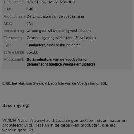
Certificering:
HACCP ISO HALAL KOSHER
E Nr.:
E481
Productnaam:
De Emulgators van de voedselrang
MOQ:
2Mt
Verschijning:
wit aan geel-wit wasachtig vast lichaam
Toepassing:
Cakeemulgator|gezichtsroom|Zuivelfabriek
Type:
Emulgators, Voedselingrediënten
zure waarde:
75-100
De Emulgators van de voedselrang
Hoogtepunt:
,
gemeenschappelijke voedselemulgators
E481 het Natrium Stearoyl Lactylate van de Voedselrang, SSL
Beschrijving:
VIVIDR-
gemaakt van stearinezuur en
Natrium Stearoyl wordt Lactylate
propyleenglycol. Het kan in de gebakken producten, olie etc.
worden gebruikt.