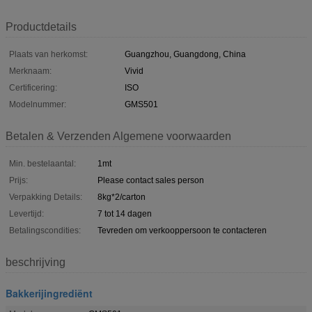
Productdetails
Plaats van herkomst:
Guangzhou, Guangdong, China
Merknaam:
Vivid
Certificering:
ISO
Modelnummer:
GMS501
Betalen & Verzenden Algemene voorwaarden
Min. bestelaantal:
1mt
Prijs:
Please contact sales person
Verpakking Details:
8kg*2/carton
Levertijd:
7 tot 14 dagen
Betalingscondities:
Tevreden om verkooppersoon te contacteren
beschrijving
Bakkerijingrediënt