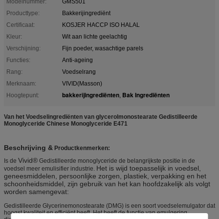
Modelnummer:
GMS501
Producttype:
Bakkerijingrediënt
Certificaat:
KOSJER HACCP ISO HALAL
Kleur:
Wit aan lichte geelachtig
Verschijning:
Fijn poeder, wasachtige parels
Functies:
Anti-ageing
Rang:
Voedselrang
Merknaam:
VIVID(Masson)
bakkerijingrediënten
Bak Ingrediënten
Hoogtepunt:
,
Van het Voedselingrediënten van glycerolmonostearate Gedistilleerde
Monoglyceride Chinese Monoglyceride E471
Beschrijving &
Productkenmerken:
Vivid®
Is
de
Gedistilleerde monoglyceride de belangrijkste positie in de
Het is wijd toepasselijk in voedsel,
voedsel meer emulisifier industrie.
geneesmiddelen, persoonlijke zorgen, plastiek, verpakking en het
schoonheidsmiddel, zijn gebruik van het kan hoofdzakelijk als volgt
worden samengevat:
Gedistilleerde Glycerinemonostearate (DMG) is een soort voedselemulgator dat
hoogst kwaliteit en efficiënt heeft. Het heeft de functie van emulgering,