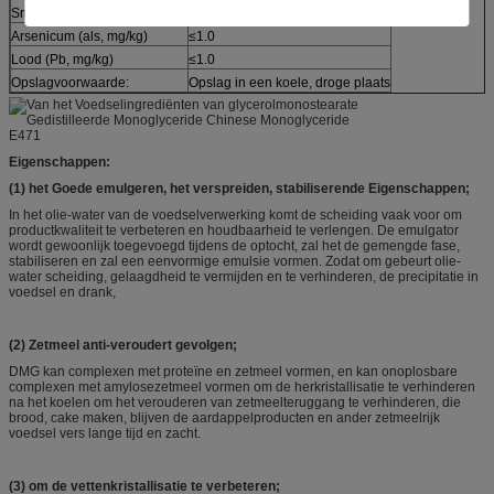
Smeltpunt (℃)
≥65
Arsenicum (als, mg/kg)
≤1.0
Lood (Pb, mg/kg)
≤1.0
Opslagvoorwaarde:
Opslag in een koele, droge plaats
Eigenschappen:
(1) het Goede emulgeren, het verspreiden, stabiliserende Eigenschappen;
In het olie-water van de voedselverwerking komt de scheiding vaak voor om
productkwaliteit te verbeteren en houdbaarheid te verlengen. De emulgator
wordt gewoonlijk toegevoegd tijdens de optocht, zal het de gemengde fase,
stabiliseren en zal een eenvormige emulsie vormen. Zodat om gebeurt olie-
water scheiding, gelaagdheid te vermijden en te verhinderen, de precipitatie in
voedsel en drank,
(2) Zetmeel anti-veroudert gevolgen;
DMG kan complexen met proteïne en zetmeel vormen, en kan onoplosbare
complexen met amylosezetmeel vormen om de herkristallisatie te verhinderen
na het koelen om het verouderen van zetmeelteruggang te verhinderen, die
brood, cake maken, blijven de aardappelproducten en ander zetmeelrijk
voedsel vers lange tijd en zacht.
(3) om de vettenkristallisatie te verbeteren;