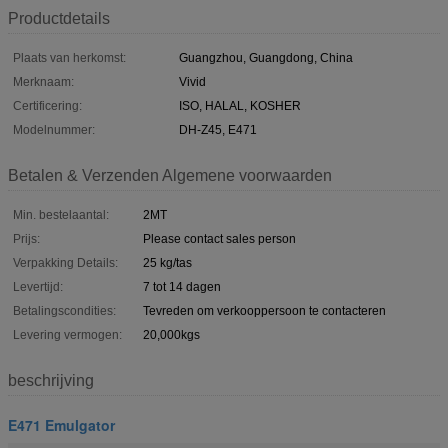
Productdetails
Plaats van herkomst:
Guangzhou, Guangdong, China
Merknaam:
Vivid
Certificering:
ISO, HALAL, KOSHER
Modelnummer:
DH-Z45, E471
Betalen & Verzenden Algemene voorwaarden
Min. bestelaantal:
2MT
Prijs:
Please contact sales person
Verpakking Details:
25 kg/tas
Levertijd:
7 tot 14 dagen
Betalingscondities:
Tevreden om verkooppersoon te contacteren
Levering vermogen:
20,000kgs
beschrijving
E471 Emulgator