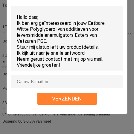
Toepassingen:
1Eiwitdrank
Functie: stabiliseren van vet en eiwit, voorkomen van eliminatie en sedimentatie
Dosering:00,05%-0,1% van de totale producten
2IJs.
Functie:vermijdt het vormen van grote ijskristallen, verbetert het gevoel in de
mond en zorgt voor een romige textuur, verbetert de stabilisatie
Dosering:00,1% tot 0,2% van de totale produktie
Meelproducten
VERZENDEN
3Brood.
Functie: verbetert de zachtheid van de kruimels, zorgt voor een fijne en
uniforme structuur van de kruimels, vermindert de stalling snelheid
Dosering:00,3-0,8% van meel