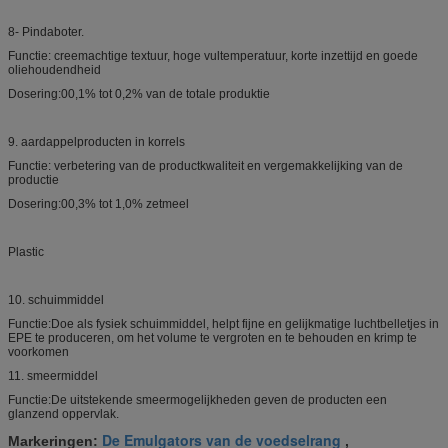
8- Pindaboter.
Functie: creemachtige textuur, hoge vultemperatuur, korte inzettijd en goede
oliehoudendheid
Dosering:00,1% tot 0,2% van de totale produktie
9. aardappelproducten in korrels
Functie: verbetering van de productkwaliteit en vergemakkelijking van de
productie
Dosering:00,3% tot 1,0% zetmeel
Plastic
10. schuimmiddel
Functie:Doe als fysiek schuimmiddel, helpt fijne en gelijkmatige luchtbelletjes in
EPE te produceren, om het volume te vergroten en te behouden en krimp te
voorkomen
11. smeermiddel
Functie:De uitstekende smeermogelijkheden geven de producten een
glanzend oppervlak.
De Emulgators van de voedselrang
Markeringen:
,