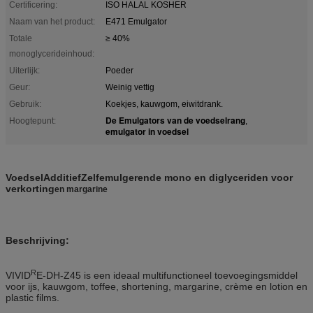
Certificering:
ISO HALAL KOSHER
Naam van het product:
E471 Emulgator
Totale
≥ 40%
monoglycerideinhoud:
Uiterlijk:
Poeder
Geur:
Weinig vettig
Gebruik:
Koekjes, kauwgom, eiwitdrank.
De Emulgators van de voedselrang
Hoogtepunt:
,
emulgator in voedsel
Voedsel
Additief
Zelfemulgerende mono en diglyceriden voor
verkorting
en margarine
Beschrijving:
R
VIVID
E-DH-Z45 is een ideaal multifunctioneel toevoegingsmiddel
voor ijs, kauwgom, toffee, shortening, margarine, crème en lotion en
plastic films.