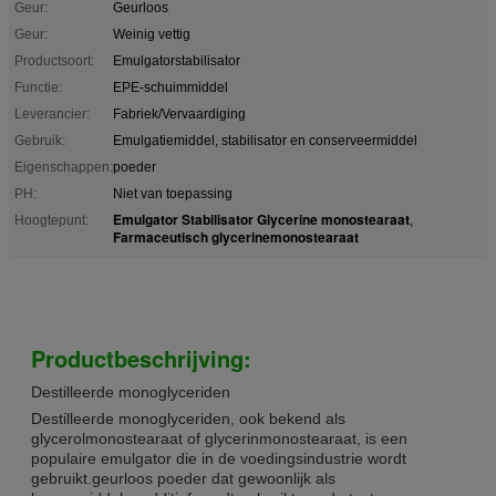
Geur:
Geurloos
Geur:
Weinig vettig
Productsoort:
Emulgatorstabilisator
Functie:
EPE-schuimmiddel
Leverancier:
Fabriek/Vervaardiging
Gebruik:
Emulgatiemiddel, stabilisator en conserveermiddel
Eigenschappen:
poeder
PH:
Niet van toepassing
Emulgator Stabilisator Glycerine monostearaat
Hoogtepunt:
,
Farmaceutisch glycerinemonostearaat
Productbeschrijving:
Destilleerde monoglyceriden
Destilleerde monoglyceriden, ook bekend als
glycerolmonostearaat of glycerinmonostearaat, is een
populaire emulgator die in de voedingsindustrie wordt
gebruikt.geurloos poeder dat gewoonlijk als