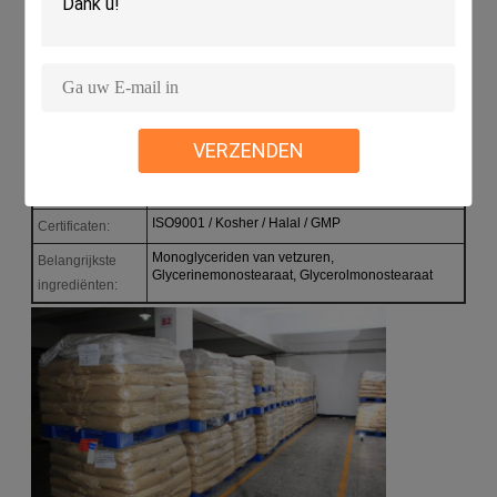
Poeder
Persoonlijkheid:
Fabriek / Vervaardiging
Leverancier
Emulgatiemiddel, stabilisator en conserveermiddel
Gebruik:
EPE-schuimmiddel
Functie:
VERZENDEN
Poeder
Eigenschappen:
E471
E Nee:
ISO9001 / Kosher / Halal / GMP
Certificaten:
Monoglyceriden van vetzuren,
Belangrijkste
Glycerinemonostearaat, Glycerolmonostearaat
ingrediënten: