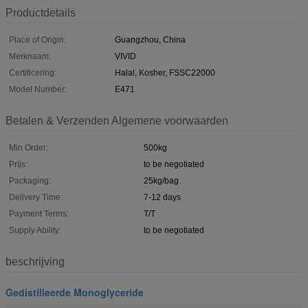
Productdetails
Place of Origin:
Guangzhou, China
Merknaam:
VIVID
Certificering:
Halal, Kosher, FSSC22000
Model Number:
E471
Betalen & Verzenden Algemene voorwaarden
Min Order:
500kg
Prijs:
to be negotiated
Packaging:
25kg/bag
Delivery Time:
7-12 days
Payment Terms:
T/T
Supply Ability:
to be negotiated
beschrijving
Gedistilleerde Monoglyceride