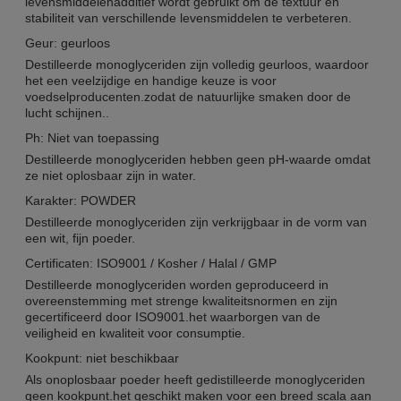
levensmiddelenadditief wordt gebruikt om de textuur en
stabiliteit van verschillende levensmiddelen te verbeteren.
Geur: geurloos
Destilleerde monoglyceriden zijn volledig geurloos, waardoor
het een veelzijdige en handige keuze is voor
voedselproducenten.zodat de natuurlijke smaken door de
lucht schijnen..
Ph: Niet van toepassing
Destilleerde monoglyceriden hebben geen pH-waarde omdat
ze niet oplosbaar zijn in water.
Karakter: POWDER
Destilleerde monoglyceriden zijn verkrijgbaar in de vorm van
een wit, fijn poeder.
Certificaten: ISO9001 / Kosher / Halal / GMP
Destilleerde monoglyceriden worden geproduceerd in
overeenstemming met strenge kwaliteitsnormen en zijn
gecertificeerd door ISO9001.het waarborgen van de
veiligheid en kwaliteit voor consumptie.
Kookpunt: niet beschikbaar
Als onoplosbaar poeder heeft gedistilleerde monoglyceriden
geen kookpunt.het geschikt maken voor een breed scala aan