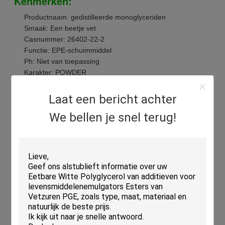
Kenmerken:
Productnaam: gedistilleerde monoglyceriden
Smaak: Een beetje vet
Casnummer: 26402-22-2
Functie: EPE-schuimmiddel
Ph: Niet van toepassing
Karakter: POWDER
Monoglyceriden van vetzuren
Glycerolmonostearaat
Laat een bericht achter
Monoglyceriden van vetzurenpoeder
We bellen je snel terug!
EPE-schuimmiddel
Technische parameters:
Destilleerde monoglyceriden
Productnaam:
2 jaar
Houdbaarheid:
Kleine Vette
Smaak:
Niet van toepassing
Ph: