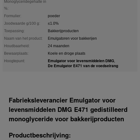
Monoglyceridegehalte in
%:
Formulier:
poeder
Joodwaarde g/100 g:
≤1.0%
Toepassing:
Bakkerijproducten
Naam van het product:
Emulgatoren voor bakkerijen
Houdbaarheid:
24 maanden
Bewaarplaats:
Koele en droge plaats
Emulgator voor levensmiddelen DMG
Hoogtepunt:
,
De Emulgator E471 van de voedselrang
Fabrieksleverancier Emulgator voor
levensmiddelen DMG E471 gedistilleerd
monoglyceride voor bakkerijproducten
Productbeschrijving: