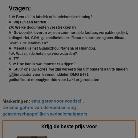
Vragen:
1.V: Bent u een fabriek of handelsonderneming?
A: Wij zijn een fabriek.
2V: Welke documenten verstrekken u?
A: Gewoonlijk leveren wij een commerciële factuur, verpakkingslijst,
ladingsbrief, COA, gezondheidscertificaat en oorsprongscertificaat.
3Wat is de laadhaven?
A: Meestal is het Guangzhou, Nansha of Huangpu.
4.V: Wat zijn de betalingsvoorwaarden?
A: T/T
5. V: Hoe kan ik wat monsters krijgen?
A: Stuur ons uw adres, we zijn vereerd om u monsters aan te bieden.
emulgator voor voedsel
Markeringen:
,
De Emulgators van de voedselrang
,
gemeenschappelijke voedselemulgators
Krijg de beste prijs voor