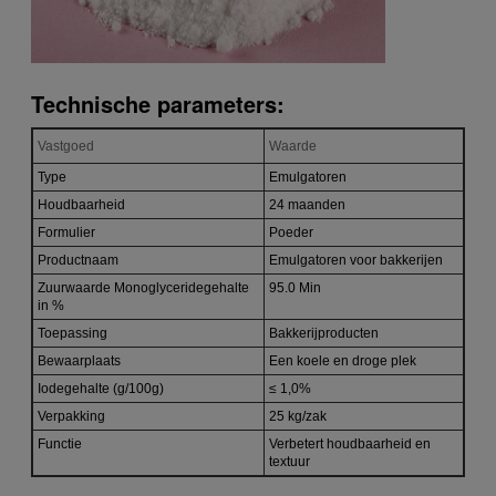
Technische parameters:
Vastgoed
Waarde
Type
Emulgatoren
Houdbaarheid
24 maanden
Formulier
Poeder
Productnaam
Emulgatoren voor bakkerijen
Zuurwaarde Monoglyceridegehalte
95.0 Min
in %
Toepassing
Bakkerijproducten
Bewaarplaats
Een koele en droge plek
Iodegehalte (g/100g)
≤ 1,0%
Verpakking
25 kg/zak
Functie
Verbetert houdbaarheid en
textuur