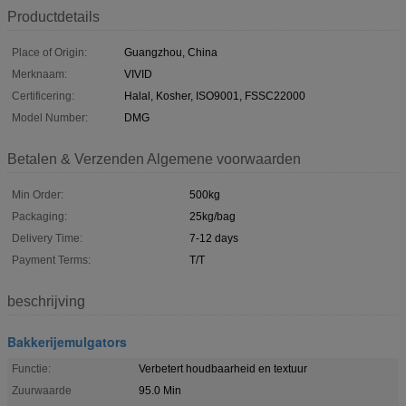
Productdetails
Place of Origin:
Guangzhou, China
Merknaam:
VIVID
Certificering:
Halal, Kosher, ISO9001, FSSC22000
Model Number:
DMG
Betalen & Verzenden Algemene voorwaarden
Min Order:
500kg
Packaging:
25kg/bag
Delivery Time:
7-12 days
Payment Terms:
T/T
beschrijving
Bakkerijemulgators
Functie:
Verbetert houdbaarheid en textuur
Zuurwaarde
95.0 Min